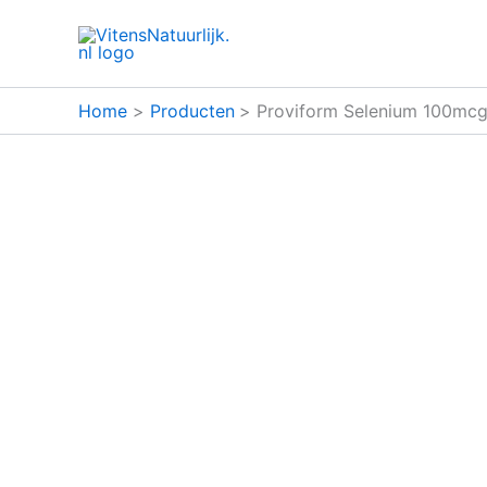
Ga
naar
de
inhoud
Home
Producten
Proviform Selenium 100mcg 