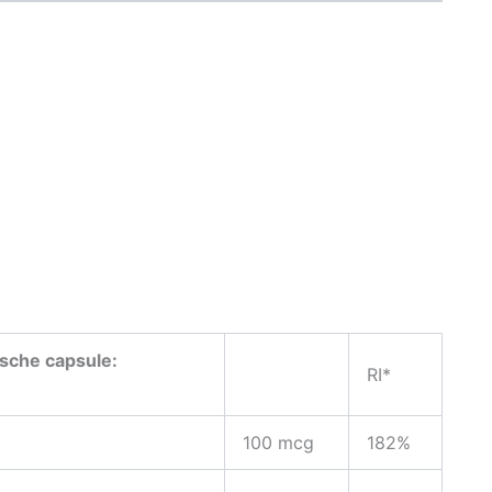
ische capsule:
RI*
ij)
100 mcg
182%