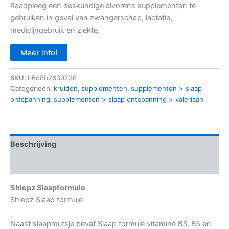
Raadpleeg een deskundige alvorens supplementen te
gebruiken in geval van zwangerschap, lactatie,
medicijngebruik en ziekte.
Meer info!
SKU:
b6d8b2639738
Categorieën:
kruiden
,
supplementen
,
supplementen > slaap
ontspanning
,
supplementen > slaap ontspanning > valeriaan
Beschrijving
Aanvullende informatie
Shiepz Slaapformule
Shiepz Slaap formule
Naast slaapmutsje bevat Slaap formule vitamine B3, B5 en