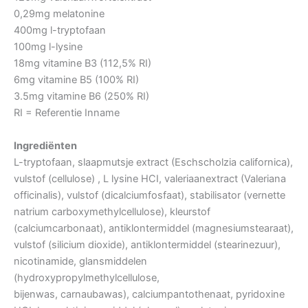
0,29mg melatonine
400mg l-tryptofaan
100mg l-lysine
18mg vitamine B3 (112,5% RI)
6mg vitamine B5 (100% RI)
3.5mg vitamine B6 (250% RI)
RI = Referentie Inname
Ingrediënten
L-tryptofaan, slaapmutsje extract (Eschscholzia californica),
vulstof (cellulose) , L lysine HCI, valeriaanextract (Valeriana
officinalis), vulstof (dicalciumfosfaat), stabilisator (vernette
natrium carboxymethylcellulose), kleurstof
(calciumcarbonaat), antiklontermiddel (magnesiumstearaat),
vulstof (silicium dioxide), antiklontermiddel (stearinezuur),
nicotinamide, glansmiddelen
(hydroxypropylmethylcellulose,
bijenwas, carnaubawas), calciumpantothenaat, pyridoxine