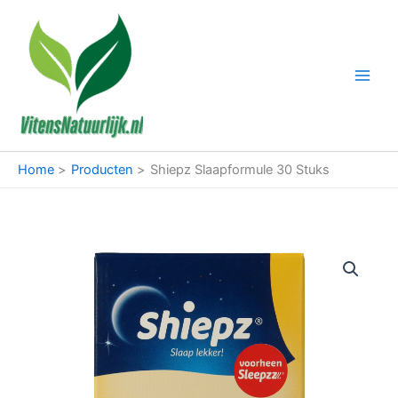
Ga
naar
de
inhoud
Home
Producten
Shiepz Slaapformule 30 Stuks