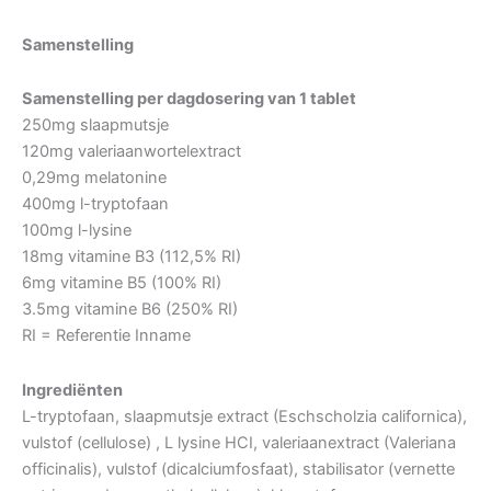
Samenstelling
Samenstelling per dagdosering van 1 tablet
250mg slaapmutsje
120mg valeriaanwortelextract
0,29mg melatonine
400mg l-tryptofaan
100mg l-lysine
18mg vitamine B3 (112,5% RI)
6mg vitamine B5 (100% RI)
3.5mg vitamine B6 (250% RI)
RI = Referentie Inname
Ingrediënten
L-tryptofaan, slaapmutsje extract (Eschscholzia californica),
vulstof (cellulose) , L lysine HCI, valeriaanextract (Valeriana
officinalis), vulstof (dicalciumfosfaat), stabilisator (vernette