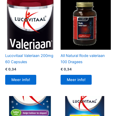
Lucovitaal Valeriaan 200mg
All Natural Rode valeriaan
60 Capsules
100 Dragees
€
0,34
€
0,34
Meer info!
Meer info!