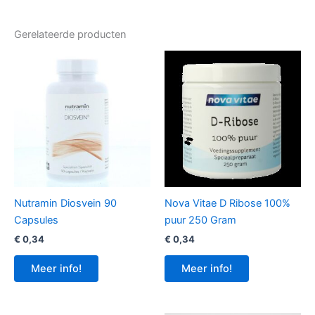
Gerelateerde producten
Nutramin Diosvein 90
Nova Vitae D Ribose 100%
Capsules
puur 250 Gram
€
0,34
€
0,34
Meer info!
Meer info!