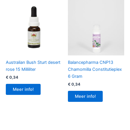
Australian Bush Sturt desert
Balancepharma CNP13
rose 15 Milliliter
Chamomilla Constitutieplex
6 Gram
€
0,34
€
0,34
Meer info!
Meer info!