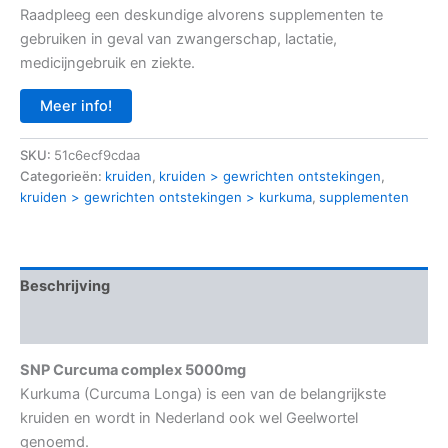
Raadpleeg een deskundige alvorens supplementen te
gebruiken in geval van zwangerschap, lactatie,
medicijngebruik en ziekte.
Meer info!
SKU:
51c6ecf9cdaa
Categorieën:
kruiden
,
kruiden > gewrichten ontstekingen
,
kruiden > gewrichten ontstekingen > kurkuma
,
supplementen
Beschrijving
Aanvullende informatie
SNP Curcuma complex 5000mg
Kurkuma (Curcuma Longa) is een van de belangrijkste
kruiden en wordt in Nederland ook wel Geelwortel
genoemd.