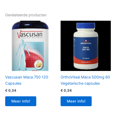
Gerelateerde producten
Vascusan Maca 750 120
OrthoVitaal Maca 500mg 60
Capsules
Vegetarische capsules
€
0,34
€
0,34
Meer info!
Meer info!