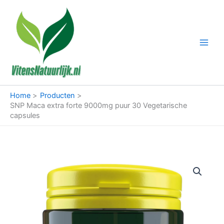
Ga
naar
de
inhoud
Home
Producten
SNP Maca extra forte 9000mg puur 30 Vegetarische
capsules