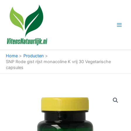
Ga
naar
de
inhoud
Home
Producten
SNP Rode gist rijst monacoline K vrij 30 Vegetarische
capsules