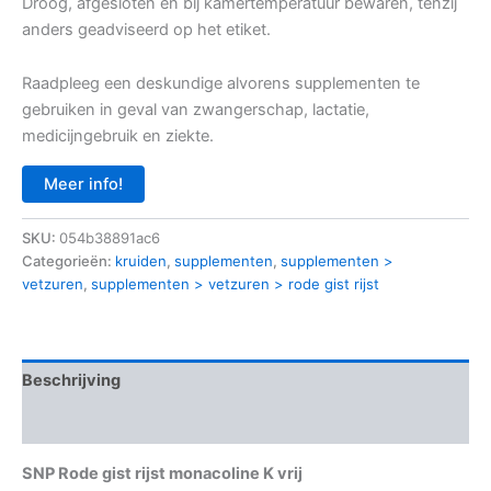
Droog, afgesloten en bij kamertemperatuur bewaren, tenzij
anders geadviseerd op het etiket.
Raadpleeg een deskundige alvorens supplementen te
gebruiken in geval van zwangerschap, lactatie,
medicijngebruik en ziekte.
Meer info!
SKU:
054b38891ac6
Categorieën:
kruiden
,
supplementen
,
supplementen >
vetzuren
,
supplementen > vetzuren > rode gist rijst
Beschrijving
Aanvullende informatie
SNP Rode gist rijst monacoline K vrij