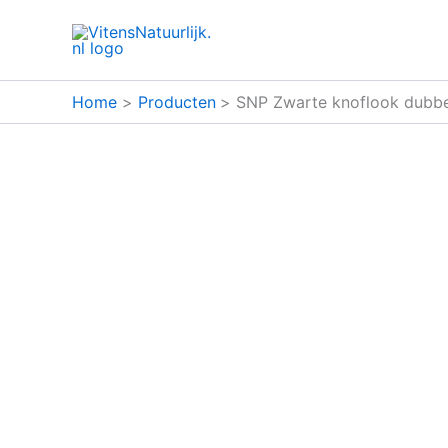
Ga
naar
de
inhoud
Home
Producten
SNP Zwarte knoflook dubbe