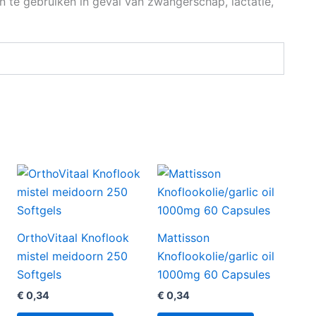
te gebruiken in geval van zwangerschap, lactatie,
OrthoVitaal Knoflook
Mattisson
mistel meidoorn 250
Knoflookolie/garlic oil
Softgels
1000mg 60 Capsules
€
0,34
€
0,34