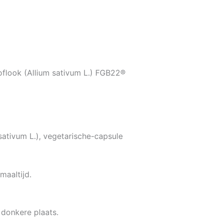
flook (Allium sativum L.) FGB22®
ativum L.), vegetarische-capsule
maaltijd.
donkere plaats.