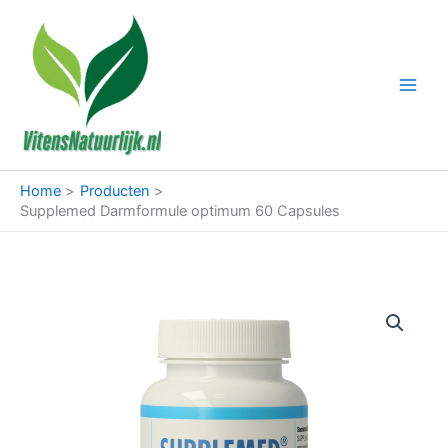
Ga
naar
de
inhoud
Home
Producten
Supplemed Darmformule optimum 60 Capsules