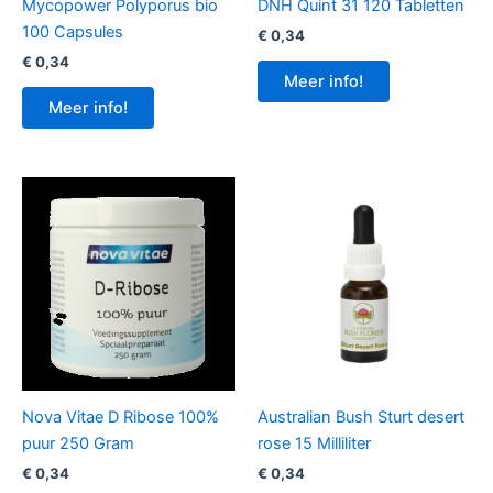
Mycopower Polyporus bio
DNH Quint 31 120 Tabletten
100 Capsules
€
0,34
€
0,34
Meer info!
Meer info!
Nova Vitae D Ribose 100%
Australian Bush Sturt desert
puur 250 Gram
rose 15 Milliliter
€
0,34
€
0,34