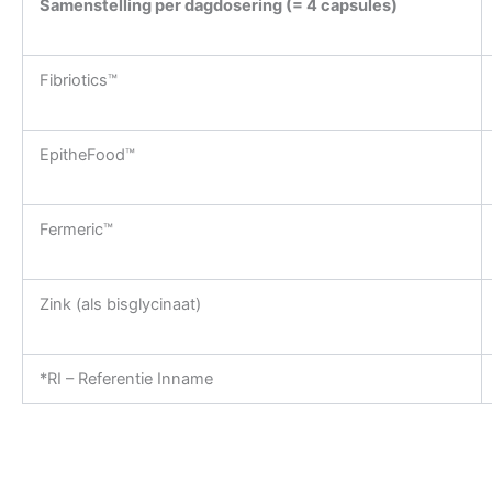
Samenstelling per dagdosering (= 4 capsules)
Fibriotics™
EpitheFood™
Fermeric™
Zink (als bisglycinaat)
*RI – Referentie Inname