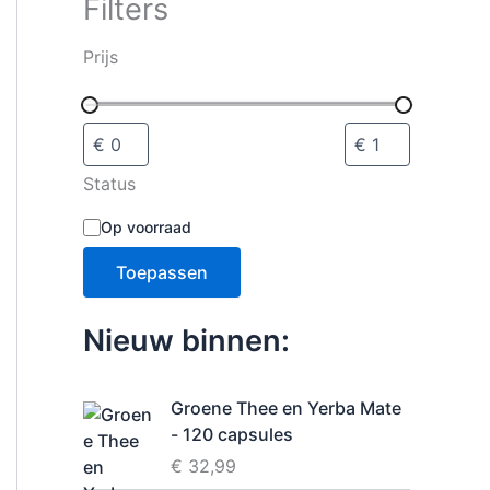
Filters
i
e
s
Prijs
e
l
e
c
t
Status
e
r
B
Op voorraad
e
e
n
s
Toepassen
c
h
i
Nieuw binnen:
k
b
a
Groene Thee en Yerba Mate
a
- 120 capsules
r
h
€
32,99
e