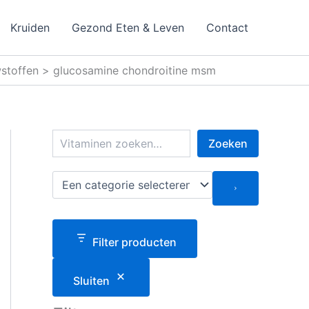
Kruiden
Gezond Eten & Leven
Contact
stoffen > glucosamine chondroitine msm
Z
Zoeken
o
e
k
E
e
e
n
n
c
a
Filter producten
t
e
g
Sluiten
o
r