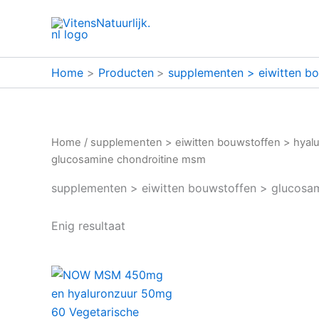
Ga
naar
de
inhoud
Home
Producten
supplementen > eiwitten bo
Home
/
supplementen > eiwitten bouwstoffen > hyal
glucosamine chondroitine msm
supplementen > eiwitten bouwstoffen > glucosa
Enig resultaat