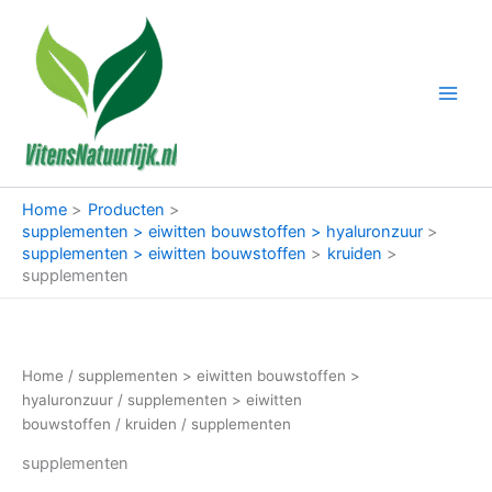
Ga
naar
de
inhoud
Home
Producten
supplementen > eiwitten bouwstoffen > hyaluronzuur
supplementen > eiwitten bouwstoffen
kruiden
supplementen
Home
/
supplementen > eiwitten bouwstoffen >
hyaluronzuur
/
supplementen > eiwitten
bouwstoffen
/
kruiden
/ supplementen
supplementen