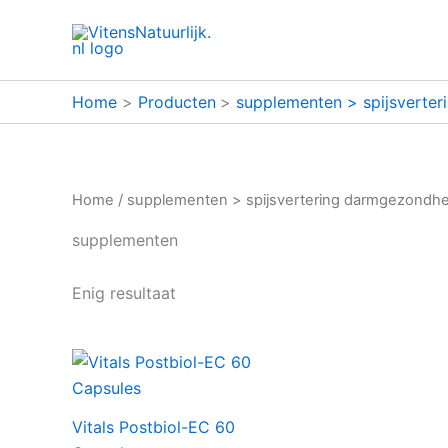
Ga
naar
de
inhoud
Home
Producten
supplementen > spijsverter
Home
/
supplementen > spijsvertering darmgezondhei
supplementen
Enig resultaat
Vitals Postbiol-EC 60