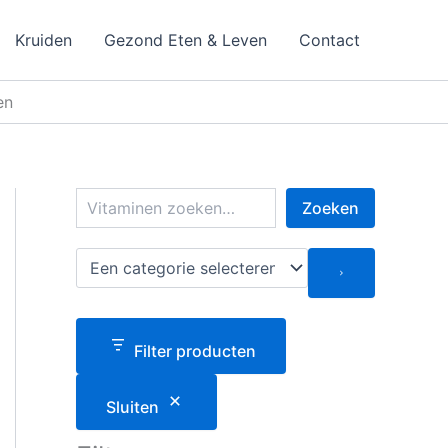
Kruiden
Gezond Eten & Leven
Contact
en
Z
Zoeken
o
e
k
E
e
e
n
n
c
a
Filter producten
t
e
g
Sluiten
o
r