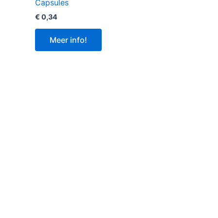
Capsules
€
0,34
Meer info!