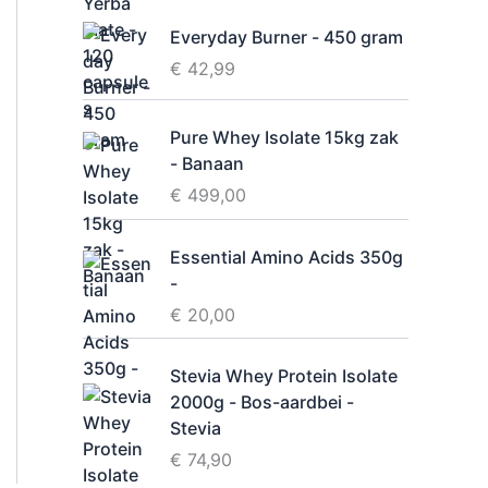
i
Everyday Burner - 450 gram
d
€
42,99
Pure Whey Isolate 15kg zak
- Banaan
€
499,00
Essential Amino Acids 350g
-
€
20,00
Stevia Whey Protein Isolate
2000g - Bos-aardbei -
Stevia
€
74,90