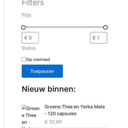
Filters
i
e
s
Prijs
e
l
e
c
t
Status
e
r
B
Op voorraad
e
e
n
s
Toepassen
c
h
i
Nieuw binnen:
k
b
a
Groene Thee en Yerba Mate
a
- 120 capsules
r
h
€
32,99
e