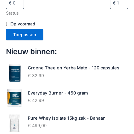
e
c
Status
t
e
B
Op voorraad
r
e
e
Toepassen
s
n
c
h
Nieuw binnen:
i
k
b
Groene Thee en Yerba Mate - 120 capsules
a
€
32,99
a
r
h
Everyday Burner - 450 gram
e
€
42,99
i
d
Pure Whey Isolate 15kg zak - Banaan
€
499,00