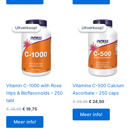
€ 28,95.
€ 23,40.
€ 16,95.
€ 11,95.
Uitverkoop!
Uitverkoop!
Uitverkoop!
Uitverkoop!
Vitamin C-1000 with Rose
Vitamine C-500 Calcium
Hips & Bioflavonoids – 250
Ascorbate – 250 caps
tabl
Oorspronkelijke
Huidige
€
26,95
€
24,50
prijs
prijs
Oorspronkelijke
Huidige
€
28,95
€
19,75
was:
is:
prijs
prijs
Meer info!
€ 26,95.
€ 24,50.
was:
is:
Meer info!
€ 28,95.
€ 19,75.