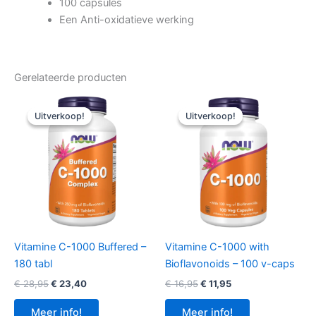
100 capsules
Een Anti-oxidatieve werking
Gerelateerde producten
Uitverkoop!
Uitverkoop!
Uitverkoop!
Uitverkoop!
Vitamine C-1000 Buffered –
Vitamine C-1000 with
180 tabl
Bioflavonoids – 100 v-caps
Oorspronkelijke
Huidige
Oorspronkelijke
Huidige
€
28,95
€
23,40
€
16,95
€
11,95
prijs
prijs
prijs
prijs
was:
is:
was:
is:
Meer info!
Meer info!