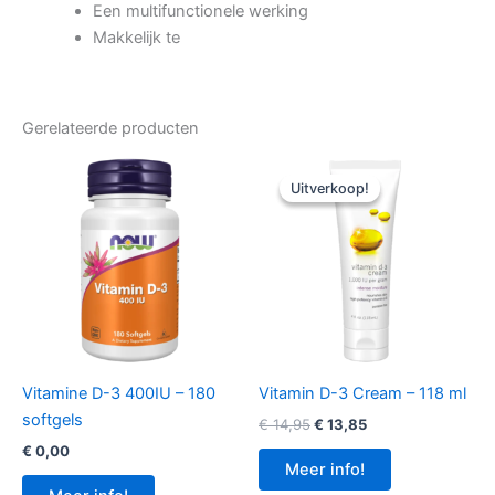
Een multifunctionele werking
Makkelijk te
Gerelateerde producten
Uitverkoop!
Uitverkoop!
Vitamine D-3 400IU – 180
Vitamin D-3 Cream – 118 ml
softgels
Oorspronkelijke
Huidige
€
14,95
€
13,85
prijs
prijs
€
0,00
was:
is:
Meer info!
€ 14,95.
€ 13,85.