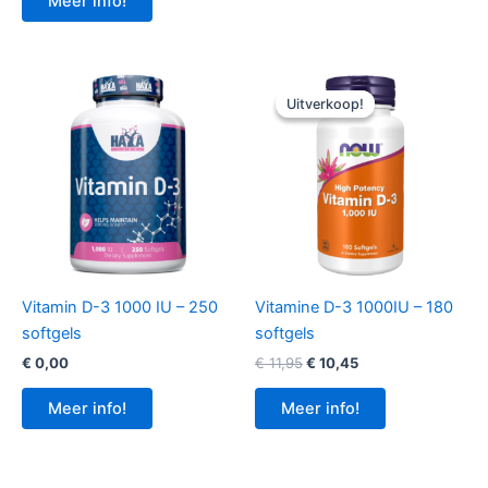
Meer info!
Uitverkoop!
Uitverkoop!
Vitamin D-3 1000 IU – 250
Vitamine D-3 1000IU – 180
softgels
softgels
Oorspronkelijke
Huidige
€
0,00
€
11,95
€
10,45
prijs
prijs
was:
is:
Meer info!
Meer info!
€ 11,95.
€ 10,45.