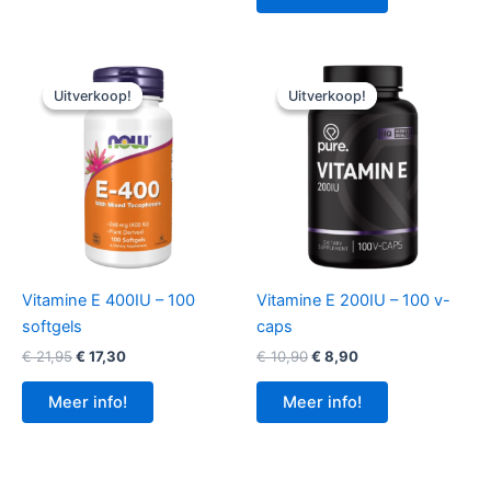
€ 24,95.
€ 21,85.
Uitverkoop!
Uitverkoop!
Uitverkoop!
Uitverkoop!
Vitamine E 400IU – 100
Vitamine E 200IU – 100 v-
softgels
caps
Oorspronkelijke
Huidige
Oorspronkelijke
Huidige
€
21,95
€
17,30
€
10,90
€
8,90
prijs
prijs
prijs
prijs
was:
is:
was:
is:
Meer info!
Meer info!
€ 21,95.
€ 17,30.
€ 10,90.
€ 8,90.