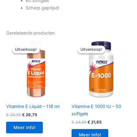
60 softgels
Scherp geprijsd!
Gerelateerde producten
Uitverkoop!
Uitverkoop!
Uitverkoop!
Uitverkoop!
Vitamine E Liquid – 118 ml
Vitamine E 1000 IU – 50
softgels
Oorspronkelijke
Huidige
€
26,95
€
26,75
prijs
prijs
Oorspronkelijke
Huidige
€
24,95
€
21,85
was:
is:
prijs
prijs
Meer info!
€ 26,95.
€ 26,75.
was:
is:
Meer info!