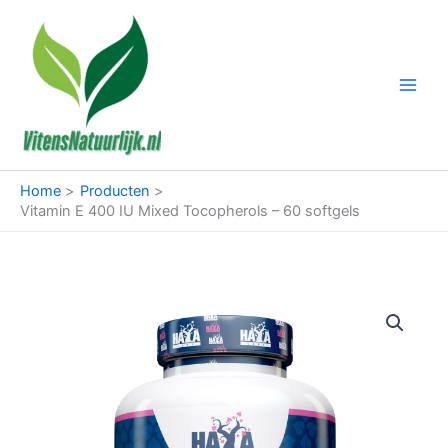
Ga
naar
de
inhoud
Home
Producten
Vitamin E 400 IU Mixed Tocopherols – 60 softgels