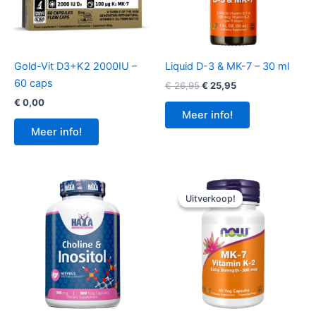
Gold-Vit D3+K2 2000IU –
Liquid D-3 & MK-7 – 30 ml
60 caps
Oorspronkelijke
Huidige
€
26,95
€
25,95
prijs
prijs
€
0,00
was:
is:
Meer info!
€ 26,95.
€ 25,95.
Meer info!
Uitverkoop!
Uitverkoop!