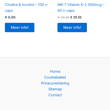
Choline & Inositol – 100 v-
MK-7 Vitamin K-2 300mcg –
caps
60 v-caps
Oorspronkelijke
Huidige
€
0,00
€
26,95
€
25,10
prijs
prijs
was:
is:
Meer info!
Meer info!
€ 26,95.
€ 25,10.
Home
Cookiebeleid
Privacyverklaring
Sitemap
Contact