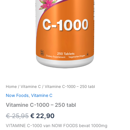
Home
/
Vitamine C
/ Vitamine C-1000 – 250 tabl
Now Foods
,
Vitamine C
Vitamine C-1000 – 250 tabl
Oorspronkelijke
Huidige
€
25,95
€
22,90
prijs
prijs
VITAMINE C-1000 van NOW FOODS bevat 1000mg