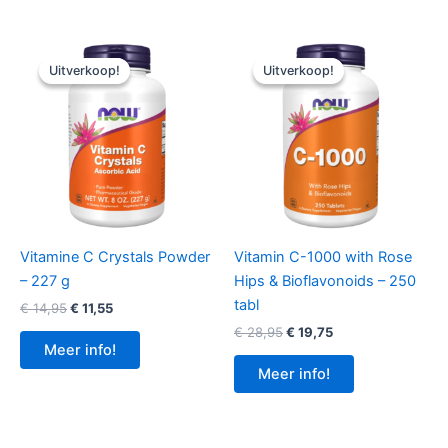
Uitverkoop!
Uitverkoop!
Uitverkoop!
Uitverkoop!
Vitamine C Crystals Powder
Vitamin C-1000 with Rose
– 227 g
Hips & Bioflavonoids – 250
tabl
Oorspronkelijke
Huidige
€
14,95
€
11,55
prijs
prijs
Oorspronkelijke
Huidige
€
28,95
€
19,75
was:
is:
prijs
prijs
Meer info!
€ 14,95.
€ 11,55.
was:
is:
Meer info!
€ 28,95.
€ 19,75.