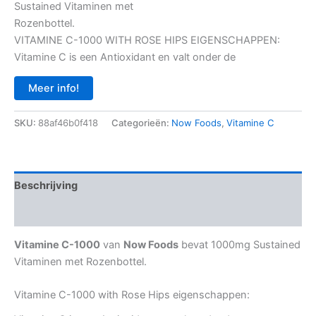
Sustained Vitaminen met
was:
is:
Rozenbottel.
€ 25,95.
€ 22,90.
VITAMINE C-1000 WITH ROSE HIPS EIGENSCHAPPEN:
Vitamine C is een Antioxidant en valt onder de
Meer info!
SKU:
88af46b0f418
Categorieën:
Now Foods
,
Vitamine C
Beschrijving
Aanvullende informatie
Vitamine C-1000
van
Now Foods
bevat 1000mg Sustained
Vitaminen met Rozenbottel.
Vitamine C-1000 with Rose Hips eigenschappen: