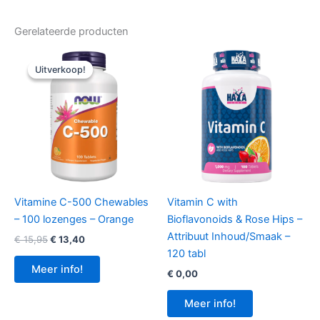
Gerelateerde producten
Uitverkoop!
Uitverkoop!
Vitamine C-500 Chewables
Vitamin C with
– 100 lozenges – Orange
Bioflavonoids & Rose Hips –
Attribuut Inhoud/Smaak –
Oorspronkelijke
Huidige
€
15,95
€
13,40
prijs
prijs
120 tabl
was:
is:
Meer info!
€
0,00
€ 15,95.
€ 13,40.
Meer info!