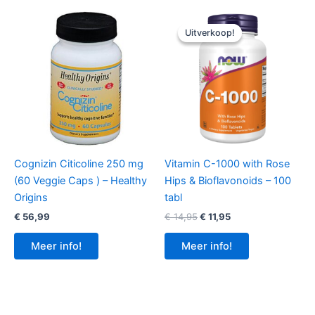
Uitverkoop!
Uitverkoop!
Cognizin Citicoline 250 mg
Vitamin C-1000 with Rose
(60 Veggie Caps ) – Healthy
Hips & Bioflavonoids – 100
Origins
tabl
Oorspronkelijke
Huidige
€
56,99
€
14,95
€
11,95
prijs
prijs
was:
is:
Meer info!
Meer info!
€ 14,95.
€ 11,95.