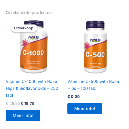
Gerelateerde producten
Uitverkoop!
Uitverkoop!
Vitamin C-1000 with Rose
Vitamine C-500 with Rose
Hips & Bioflavonoids – 250
Hips – 100 tabl
tabl
€
0,00
Oorspronkelijke
Huidige
€
28,95
€
19,75
prijs
prijs
Meer info!
was:
is:
Meer info!
€ 28,95.
€ 19,75.