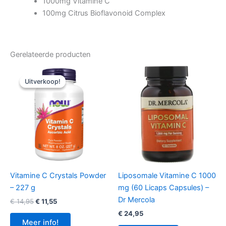
1000mg Vitamine C
100mg Citrus Bioflavonoid Complex
Gerelateerde producten
Uitverkoop!
Uitverkoop!
Vitamine C Crystals Powder
Liposomale Vitamine C 1000
– 227 g
mg (60 Licaps Capsules) –
Dr Mercola
Oorspronkelijke
Huidige
€
14,95
€
11,55
prijs
prijs
€
24,95
was:
is:
Meer info!