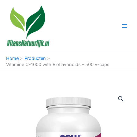
Ga
naar
de
inhoud
Home
Producten
Vitamine C-1000 with Bioflavonoids – 500 v-caps