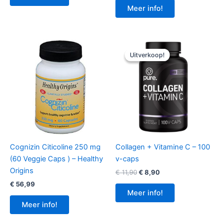
€ 14,95.
€ 11,55.
Meer info!
Uitverkoop!
Uitverkoop!
Cognizin Citicoline 250 mg
Collagen + Vitamine C – 100
(60 Veggie Caps ) – Healthy
v-caps
Origins
Oorspronkelijke
Huidige
€
11,90
€
8,90
prijs
prijs
€
56,99
was:
is:
Meer info!
€ 11,90.
€ 8,90.
Meer info!