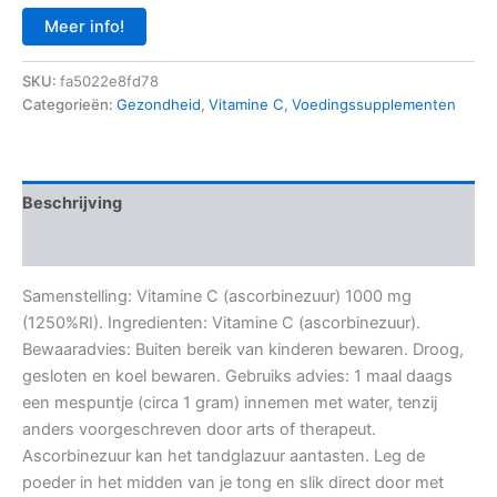
was:
is:
Meer info!
€ 14,95.
€ 12,71.
SKU:
fa5022e8fd78
Categorieën:
Gezondheid
,
Vitamine C
,
Voedingssupplementen
Beschrijving
Aanvullende informatie
Samenstelling: Vitamine C (ascorbinezuur) 1000 mg
(1250%RI). Ingredienten: Vitamine C (ascorbinezuur).
Bewaaradvies: Buiten bereik van kinderen bewaren. Droog,
gesloten en koel bewaren. Gebruiks advies: 1 maal daags
een mespuntje (circa 1 gram) innemen met water, tenzij
anders voorgeschreven door arts of therapeut.
Ascorbinezuur kan het tandglazuur aantasten. Leg de
poeder in het midden van je tong en slik direct door met