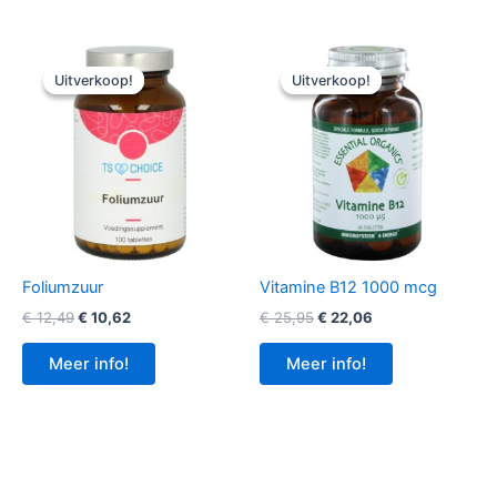
Uitverkoop!
Uitverkoop!
Uitverkoop!
Uitverkoop!
Foliumzuur
Vitamine B12 1000 mcg
Oorspronkelijke
Huidige
Oorspronkelijke
Huidige
€
12,49
€
10,62
€
25,95
€
22,06
prijs
prijs
prijs
prijs
was:
is:
was:
is:
Meer info!
Meer info!
€ 12,49.
€ 10,62.
€ 25,95.
€ 22,06.