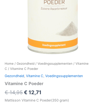
Home
/
Gezondheid
/
Voedingssupplementen
/
Vitamine
C
/ Vitamine C Poeder
Gezondheid
,
Vitamine C
,
Voedingssupplementen
Vitamine C Poeder
Oorspronkelijke
Huidige
€
14,95
€
12,71
prijs
prijs
Mattisson Vitamine C Poeder(350 gram)