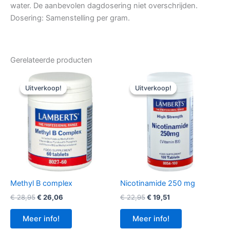
water. De aanbevolen dagdosering niet overschrijden.
Dosering: Samenstelling per gram.
Gerelateerde producten
Uitverkoop!
Uitverkoop!
Uitverkoop!
Uitverkoop!
Methyl B complex
Nicotinamide 250 mg
Oorspronkelijke
Huidige
Oorspronkelijke
Huidige
€
28,95
€
26,06
€
22,95
€
19,51
prijs
prijs
prijs
prijs
was:
is:
was:
is:
Meer info!
Meer info!
€ 28,95.
€ 26,06.
€ 22,95.
€ 19,51.