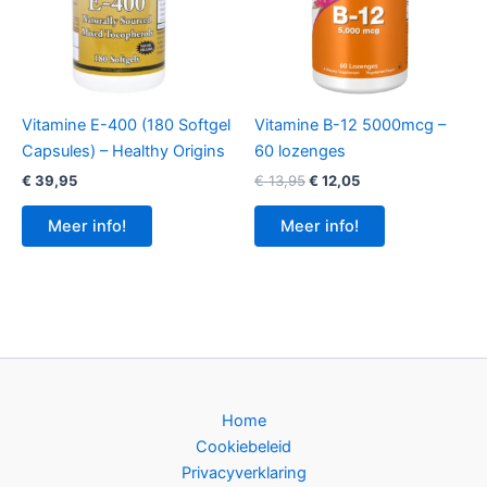
Vitamine E-400 (180 Softgel
Vitamine B-12 5000mcg –
Capsules) – Healthy Origins
60 lozenges
Oorspronkelijke
Huidige
€
39,95
€
13,95
€
12,05
prijs
prijs
was:
is:
Meer info!
Meer info!
€ 13,95.
€ 12,05.
Home
Cookiebeleid
Privacyverklaring