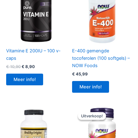
Vitamine E 200IU – 100 v-
E-400 gemengde
caps
tocoferolen (100 softgels) –
NOW Foods
Oorspronkelijke
Huidige
€
10,90
€
8,90
prijs
prijs
€
45,99
was:
is:
Meer info!
€ 10,90.
€ 8,90.
Meer info!
Uitverkoop!
Uitverkoop!