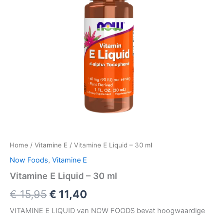
Home
/
Vitamine E
/ Vitamine E Liquid – 30 ml
Now Foods
,
Vitamine E
Vitamine E Liquid – 30 ml
Oorspronkelijke
Huidige
€
15,95
€
11,40
prijs
prijs
VITAMINE E LIQUID van NOW FOODS bevat hoogwaardige