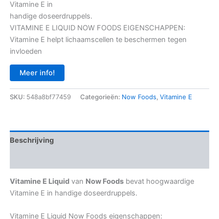
Vitamine E in
was:
is:
handige doseerdruppels.
€ 15,95.
€ 11,40.
VITAMINE E LIQUID NOW FOODS EIGENSCHAPPEN:
Vitamine E helpt lichaamscellen te beschermen tegen
invloeden
Meer info!
SKU:
548a8bf77459
Categorieën:
Now Foods
,
Vitamine E
Beschrijving
Aanvullende informatie
Vitamine E Liquid
van
Now Foods
bevat hoogwaardige
Vitamine E in handige doseerdruppels.
Vitamine E Liquid Now Foods eigenschappen: