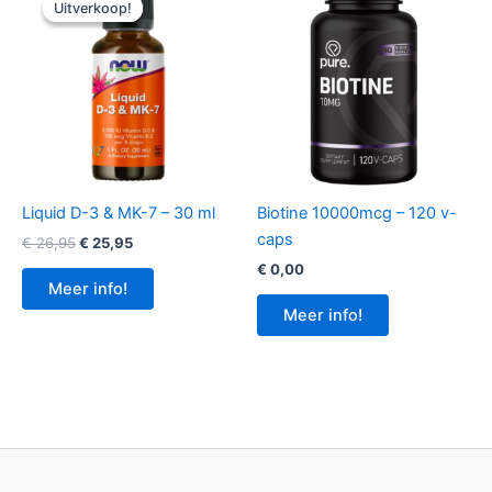
Uitverkoop!
Uitverkoop!
Liquid D-3 & MK-7 – 30 ml
Biotine 10000mcg – 120 v-
caps
Oorspronkelijke
Huidige
€
26,95
€
25,95
prijs
prijs
€
0,00
was:
is:
Meer info!
€ 26,95.
€ 25,95.
Meer info!