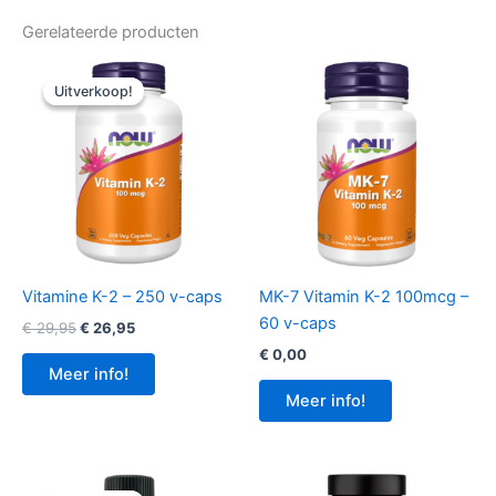
Gerelateerde producten
Uitverkoop!
Uitverkoop!
Vitamine K-2 – 250 v-caps
MK-7 Vitamin K-2 100mcg –
60 v-caps
Oorspronkelijke
Huidige
€
29,95
€
26,95
prijs
prijs
€
0,00
was:
is:
Meer info!
€ 29,95.
€ 26,95.
Meer info!