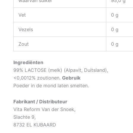
waarvan suiker
95,0 g
Vet
0 g
Vezels
0 g
Zout
0 g
Ingrediënten
99% LACTOSE (melk) (Alpavit, Duitsland),
<0,0012% zoutionen.
Gebruik
Poeder in de mond laten smelten.
Fabrikant / Distributeur
Vita Reform Van der Snoek,
Slachte 9,
8732 EL KUBAARD