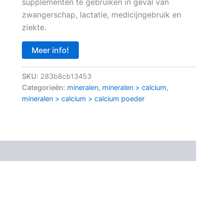
supplementen te gebruiken in geval van
zwangerschap, lactatie, medicijngebruik en
ziekte.
Meer info!
SKU:
283b8cb13453
Categorieën:
mineralen
,
mineralen > calcium
,
mineralen > calcium > calcium poeder