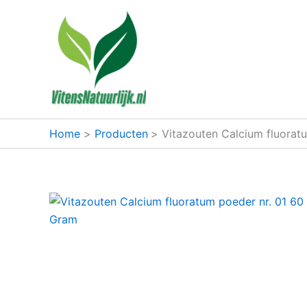
Ga
naar
de
inhoud
Home
Producten
Vitazouten Calcium fluorat