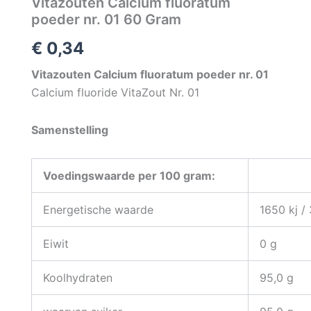
Vitazouten Calcium fluoratum
poeder nr. 01 60 Gram
€
0,34
Vitazouten Calcium fluoratum poeder nr. 01
Calcium fluoride VitaZout Nr. 01
Samenstelling
Voedingswaarde per 100 gram:
Energetische waarde
1650 kj /
Eiwit
0 g
Koolhydraten
95,0 g