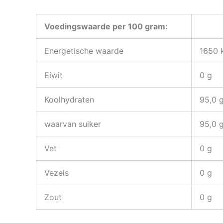
Voedingswaarde per 100 gram:
Energetische waarde
1650 k
Eiwit
0 g
Koolhydraten
95,0
waarvan suiker
95,0 
Vet
0 g
Vezels
0 g
Zout
0 g