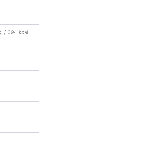
j / 394 kcal
 g
g