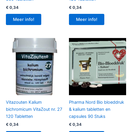
€
0,34
€
0,34
Meer info!
Meer info!
Vitazouten Kalium
Pharma Nord Bio bloeddruk
bichromicum VitaZout nr. 27
& kalium tabletten en
120 Tabletten
capsules 90 Stuks
€
0,34
€
0,34