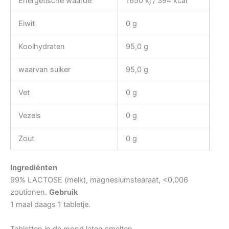
Energetische waarde
1650 kj / 394 kcal
Eiwit
0 g
Koolhydraten
95,0 g
waarvan suiker
95,0 g
Vet
0 g
Vezels
0 g
Zout
0 g
Ingrediënten
99% LACTOSE (melk), magnesiumstearaat, <0,006
zoutionen.
Gebruik
1 maal daags 1 tabletje.
Tabletten in de mond laten smelten.