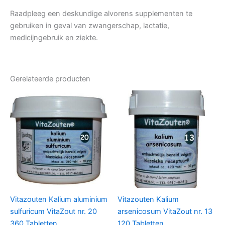
Raadpleeg een deskundige alvorens supplementen te
gebruiken in geval van zwangerschap, lactatie,
medicijngebruik en ziekte.
Gerelateerde producten
Vitazouten Kalium aluminium
Vitazouten Kalium
sulfuricum VitaZout nr. 20
arsenicosum VitaZout nr. 13
360 Tabletten
120 Tabletten