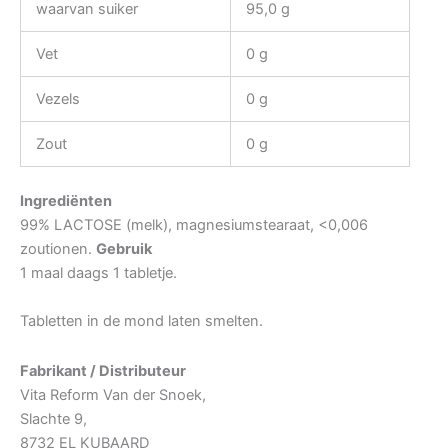
waarvan suiker
95,0 g
Vet
0 g
Vezels
0 g
Zout
0 g
Ingrediënten
99% LACTOSE (melk), magnesiumstearaat, <0,006
zoutionen.
Gebruik
1 maal daags 1 tabletje.
Tabletten in de mond laten smelten.
Fabrikant / Distributeur
Vita Reform Van der Snoek,
Slachte 9,
8732 EL KUBAARD