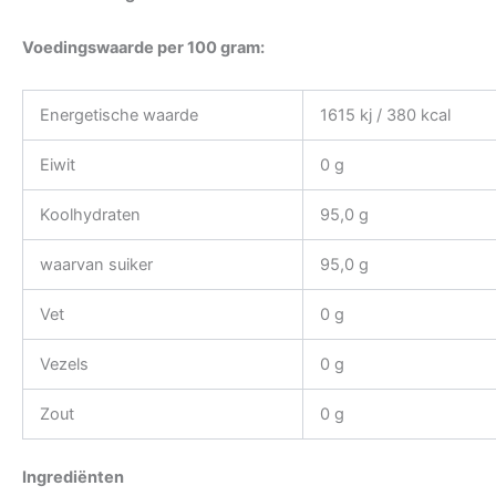
Voedingswaarde per 100 gram:
Energetische waarde
1615 kj / 380 kcal
Eiwit
0 g
Koolhydraten
95,0 g
waarvan suiker
95,0 g
Vet
0 g
Vezels
0 g
Zout
0 g
Ingrediënten