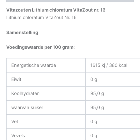
Vitazouten Lithium chloratum VitaZout nr. 16
Lithium chloratum VitaZout Nr. 16
Samenstelling
Voedingswaarde per 100 gram:
Energetische waarde
1615 kj / 380 kcal
Eiwit
0 g
Koolhydraten
95,0 g
waarvan suiker
95,0 g
Vet
0 g
Vezels
0 g