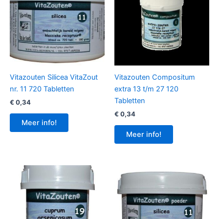
Vitazouten Silicea VitaZout
Vitazouten Compositum
nr. 11 720 Tabletten
extra 13 t/m 27 120
Tabletten
€
0,34
€
0,34
Meer info!
Meer info!