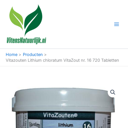
Ga
naar
de
inhoud
Home
Producten
Vitazouten Lithium chloratum VitaZout nr. 16 720 Tabletten