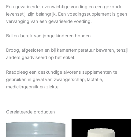
Een gevarieerde, evenwichtige voeding en een gezonde
levensstijl zijn belangrijk. Een voedingssupplement is geen
vervanging van een gevarieerde voeding.
Buiten bereik van jonge kinderen houden.
Droog, afgesloten en bij kamertemperatuur bewaren, tenzij
anders geadviseerd op het etiket.
Raadpleeg een deskundige alvorens supplementen te
gebruiken in geval van zwangerschap, lactatie,
medicijngebruik en ziekte.
Gerelateerde producten