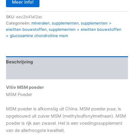
Meer info!
SKU:
eec2b41a12ac
Categorieën:
mineralen
,
supplementen
,
supplementen >
eiwitten bouwstoffen
,
supplementen > eiwitten bouwstoffen
> glucosamine chondroitine msm
Beschrijving
Aanvullende informatie
Vitiv MSM poeder
MSM Poeder
MSM poeder is afkomstig uit China. MSM poeder puur, is
opgebouwd uit zuiver MSM (methylsulfonylmethaan). MSM
poeder is rijk aan zwavel. Het is een voedingssupplement
van de allerhoogste kwaliteit.