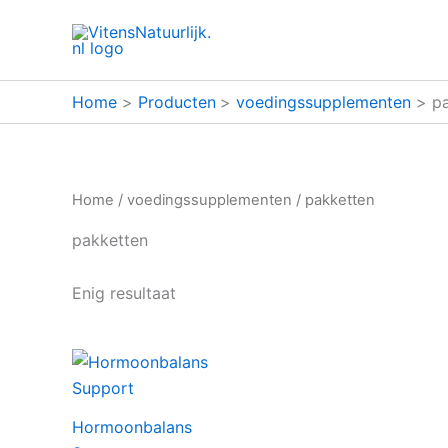
Ga
naar
de
inhoud
Home
Producten
voedingssupplementen
p
Home
/
voedingssupplementen
/ pakketten
pakketten
Enig resultaat
Hormoonbalans