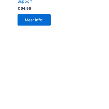
Support
€
54,96
Meer info!