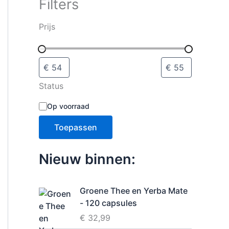
Filters
i
e
s
Prijs
e
l
e
c
t
Status
e
r
B
Op voorraad
e
e
n
s
Toepassen
c
h
i
Nieuw binnen:
k
b
a
Groene Thee en Yerba Mate
a
- 120 capsules
r
h
€
32,99
e