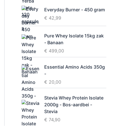
i
Everyday Burner - 450 gram
d
€
42,99
Pure Whey Isolate 15kg zak
- Banaan
€
499,00
Essential Amino Acids 350g
-
€
20,00
Stevia Whey Protein Isolate
2000g - Bos-aardbei -
Stevia
€
74,90