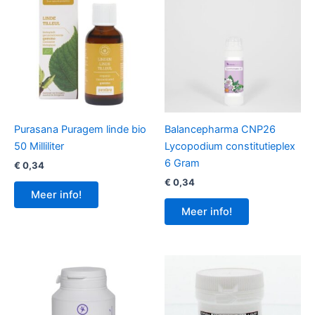
Purasana Puragem linde bio
Balancepharma CNP26
50 Milliliter
Lycopodium constitutieplex
6 Gram
€
0,34
€
0,34
Meer info!
Meer info!