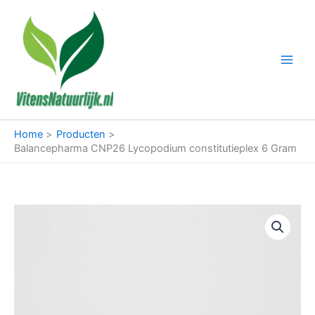
Ga
naar
de
inhoud
Home
Producten
Balancepharma CNP26 Lycopodium constitutieplex 6 Gram