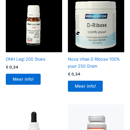
DNH Legi 200 Stuks
Nova Vitae D Ribose 100%
puur 250 Gram
€
0,34
€
0,34
Meer info!
Meer info!