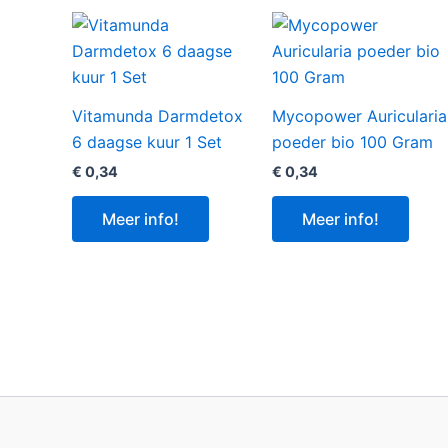
Vitamunda Darmdetox
Mycopower Auricularia
6 daagse kuur 1 Set
poeder bio 100 Gram
€
0,34
€
0,34
Meer info!
Meer info!