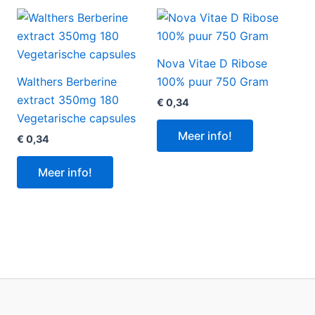
Nova Vitae D Ribose
Walthers Berberine
100% puur 750 Gram
extract 350mg 180
€
0,34
Vegetarische capsules
Meer info!
€
0,34
Meer info!