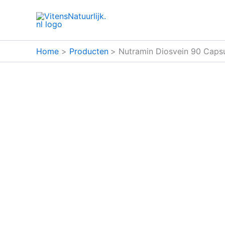
Ga
naar
de
inhoud
Home
Producten
Nutramin Diosvein 90 Caps