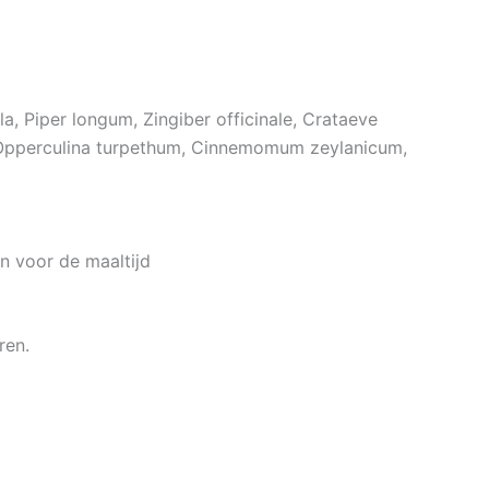
a, Piper longum, Zingiber officinale, Crataeve
, Opperculina turpethum, Cinnemomum zeylanicum,
n voor de maaltijd
ren.