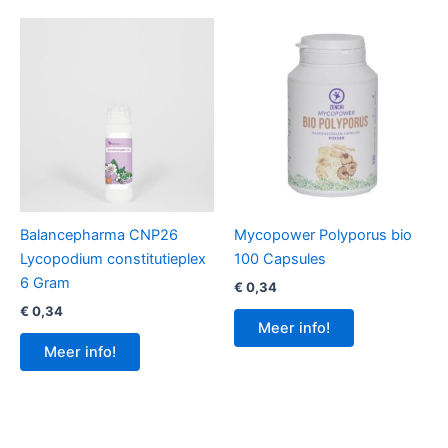
Balancepharma CNP26
Mycopower Polyporus bio
Lycopodium constitutieplex
100 Capsules
6 Gram
€
0,34
€
0,34
Meer info!
Meer info!