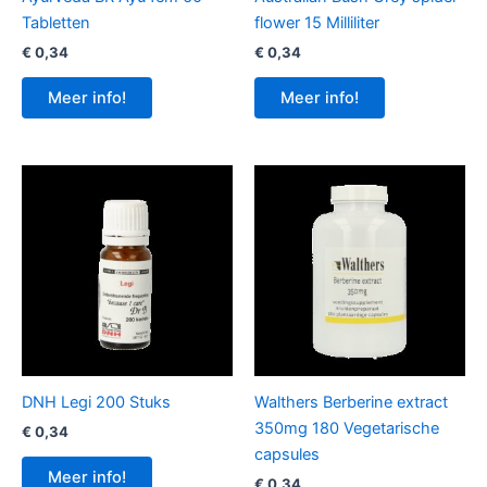
Tabletten
flower 15 Milliliter
€
0,34
€
0,34
Meer info!
Meer info!
DNH Legi 200 Stuks
Walthers Berberine extract
350mg 180 Vegetarische
€
0,34
capsules
Meer info!
€
0,34