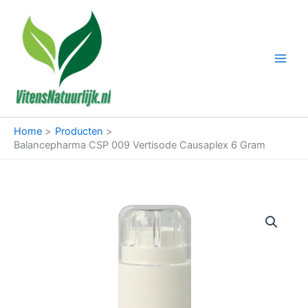
Ga
naar
de
inhoud
Home
Producten
Balancepharma CSP 009 Vertisode Causaplex 6 Gram