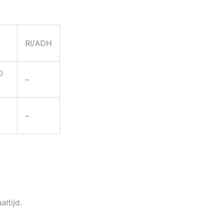
RI/ADH
0
–
g
–
g
ltijd.