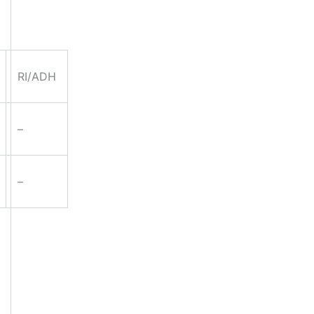
RI/ADH
–
–