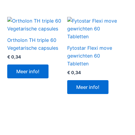
Ortholon TH triple 60
Vegetarische capsules
Fytostar Flexi move
gewrichten 60
€
0,34
Tabletten
Meer info!
€
0,34
Meer info!