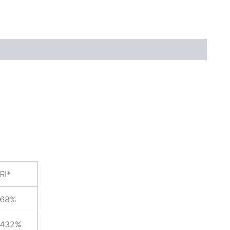
RI*
68%
432%