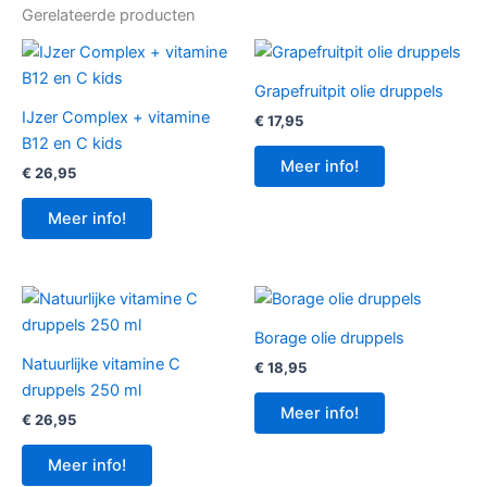
Gerelateerde producten
Grapefruitpit olie druppels
IJzer Complex + vitamine
€
17,95
B12 en C kids
Meer info!
€
26,95
Meer info!
Borage olie druppels
Natuurlijke vitamine C
€
18,95
druppels 250 ml
Meer info!
€
26,95
Meer info!