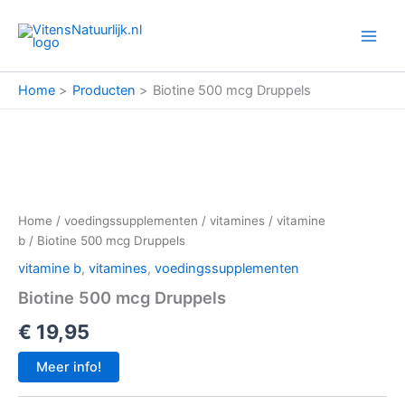
Ga
naar
de
inhoud
Home
Producten
Biotine 500 mcg Druppels
Home
/
voedingssupplementen
/
vitamines
/
vitamine
b
/ Biotine 500 mcg Druppels
vitamine b
,
vitamines
,
voedingssupplementen
Biotine 500 mcg Druppels
€
19,95
Meer info!