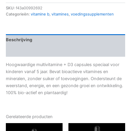
SKU:
f43a00992692
Categorieën:
vitamine b
,
vitamines
,
voedingssupplementen
Beschrijving
Aanvullende informatie
Hoogwaardige multivitamine + D3 capsules speciaal voor
kinderen vanaf 5 jaar. Bevat bioactieve vitamines en
mineralen, zonder suiker of toevoegingen. Ondersteunt de
weerstand, energie, en een gezonde groei en ontwikkeling.
100% bio-actief en plantaardig!
Gerelateerde producten