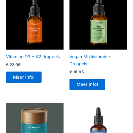
Vitamine D3 + K2 druppels
Vegan Multivitamine
Druppels
€
22,95
€
18,95
Meer info!
Meer info!