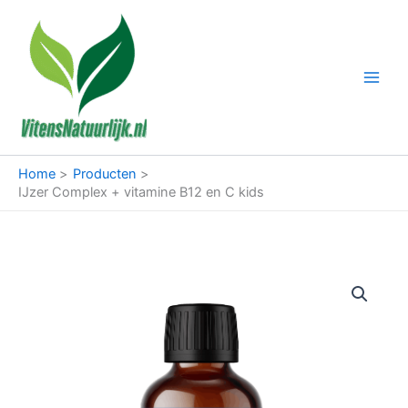
Ga
naar
de
inhoud
Home
Producten
IJzer Complex + vitamine B12 en C kids