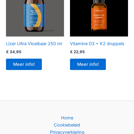
IJzer Ultra Vloeibaar 250 ml
Vitamine D3 + K2 druppels
€
34,95
€
22,95
Meer info!
Meer info!
Home
Cookiebeleid
Privacyverklaring