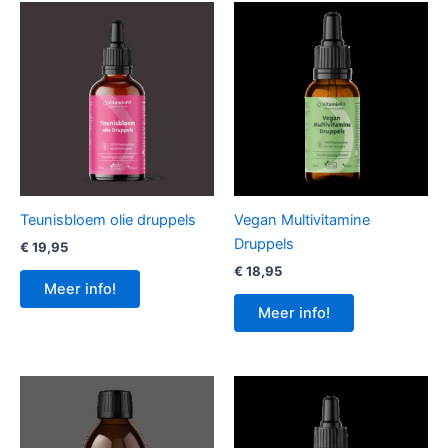
Teunisbloem olie druppels
Vegan Multivitamine
Druppels
€
19,95
€
18,95
Meer info!
Meer info!