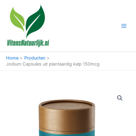
Ga
naar
de
inhoud
Home
Producten
Jodium Capsules uit plantaardig kelp 150mcg