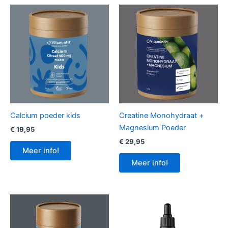
Calcium poeder kids
Creatine Monohydraat +
Magnesium Poeder
€
19,95
€
29,95
Meer info!
Meer info!