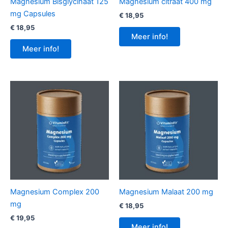
Magnesium Bisglycinaat 125
Magnesium citraat 400 mg
mg Capsules
€
18,95
€
18,95
Meer info!
Meer info!
Magnesium Complex 200
Magnesium Malaat 200 mg
mg
€
18,95
€
19,95
Meer info!