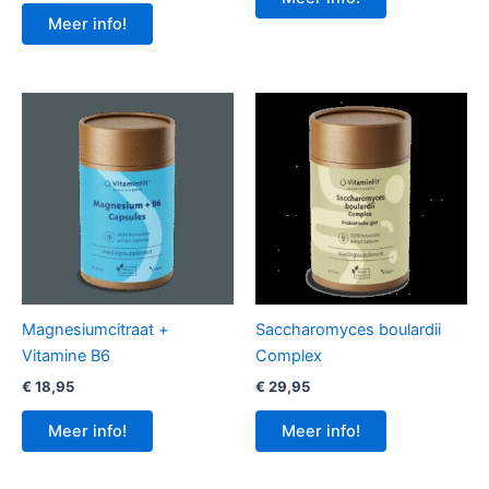
Meer info!
Magnesiumcitraat +
Saccharomyces boulardii
Vitamine B6
Complex
€
18,95
€
29,95
Meer info!
Meer info!