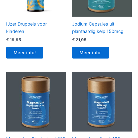
IJzer Druppels voor
Jodium Capsules uit
kinderen
plantaardig kelp 150mcg
€
19,95
€
21,95
Meer info!
Meer info!