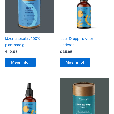
IJzer capsules 100%
IJzer Druppels voor
plantaardig
kinderen
€
19,95
€
35,95
Meer info!
Meer info!