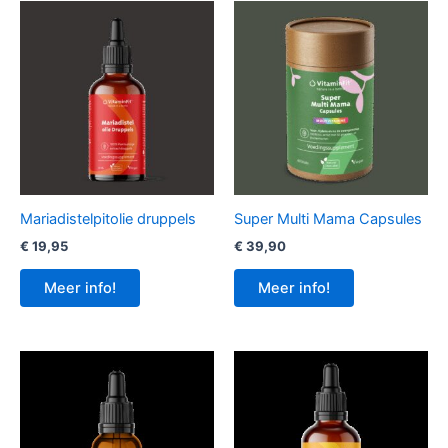
Mariadistelpitolie druppels
Super Multi Mama Capsules
€
19,95
€
39,90
Meer info!
Meer info!