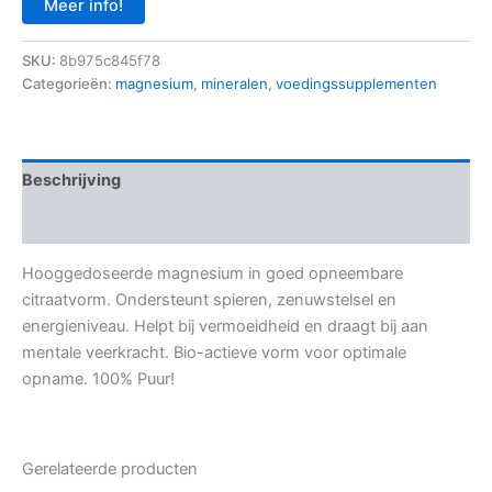
Meer info!
SKU:
8b975c845f78
Categorieën:
magnesium
,
mineralen
,
voedingssupplementen
Beschrijving
Aanvullende informatie
Hooggedoseerde magnesium in goed opneembare
citraatvorm. Ondersteunt spieren, zenuwstelsel en
energieniveau. Helpt bij vermoeidheid en draagt bij aan
mentale veerkracht. Bio-actieve vorm voor optimale
opname. 100% Puur!
Gerelateerde producten