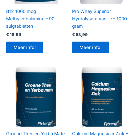
B12 1000 mcg
Pro Whey Superior
Methylcobalamine – 90
Hydrolysate Vanille – 1000
zuigtabletten
gram
€
18,99
€
53,99
Meer info!
Meer info!
Groene Thee en Yerba Mate
Calcium Magnesium Zink –