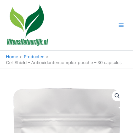
Ga
naar
de
inhoud
Home
Producten
Cell Shield – Antioxidantencomplex pouche – 30 capsules