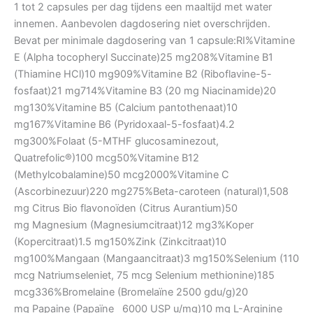
1 tot 2 capsules per dag tijdens een maaltijd met water
innemen. Aanbevolen dagdosering niet overschrijden.
Bevat per minimale dagdosering van 1 capsule:RI%Vitamine
E (Alpha tocopheryl Succinate)25 mg208%Vitamine B1
(Thiamine HCl)10 mg909%Vitamine B2 (Riboflavine-5-
fosfaat)21 mg714%Vitamine B3 (20 mg Niacinamide)20
mg130%Vitamine B5 (Calcium pantothenaat)10
mg167%Vitamine B6 (Pyridoxaal-5-fosfaat)4.2
mg300%Folaat (5-MTHF glucosaminezout,
Quatrefolic®)100 mcg50%Vitamine B12
(Methylcobalamine)50 mcg2000%Vitamine C
(Ascorbinezuur)220 mg275%Beta-caroteen (natural)1,508
mg Citrus Bio flavonoïden (Citrus Aurantium)50
mg Magnesium (Magnesiumcitraat)12 mg3%Koper
(Kopercitraat)1.5 mg150%Zink (Zinkcitraat)10
mg100%Mangaan (Mangaancitraat)3 mg150%Selenium (110
mcg Natriumseleniet, 75 mcg Selenium methionine)185
mcg336%Bromelaine (Bromelaïne 2500 gdu/g)20
mg Papaine (Papaïne 6000 USP u/mg)10 mg L-Arginine