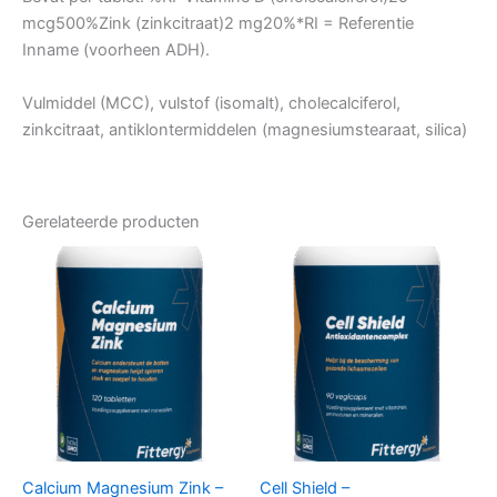
mcg500%Zink (zinkcitraat)2 mg20%*RI = Referentie
Inname (voorheen ADH).
Vulmiddel (MCC), vulstof (isomalt), cholecalciferol,
zinkcitraat, antiklontermiddelen (magnesiumstearaat, silica)
Gerelateerde producten
Calcium Magnesium Zink –
Cell Shield –