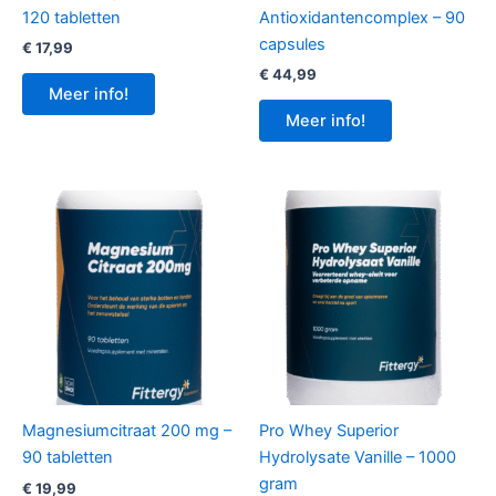
120 tabletten
Antioxidantencomplex – 90
capsules
€
17,99
€
44,99
Meer info!
Meer info!
Magnesiumcitraat 200 mg –
Pro Whey Superior
90 tabletten
Hydrolysate Vanille – 1000
gram
€
19,99