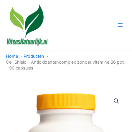
Ga
naar
de
inhoud
Home
Producten
Cell Shield – Antioxidantencomplex zonder vitamine B6 pot
– 90 capsules