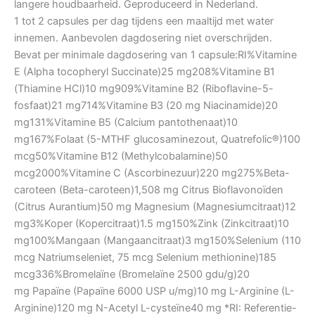
langere houdbaarheid. Geproduceerd in Nederland.
1 tot 2 capsules per dag tijdens een maaltijd met water
innemen. Aanbevolen dagdosering niet overschrijden.
Bevat per minimale dagdosering van 1 capsule:RI%Vitamine
E (Alpha tocopheryl Succinate)25 mg208%Vitamine B1
(Thiamine HCl)10 mg909%Vitamine B2 (Riboflavine-5-
fosfaat)21 mg714%Vitamine B3 (20 mg Niacinamide)20
mg131%Vitamine B5 (Calcium pantothenaat)10
mg167%Folaat (5-MTHF glucosaminezout, Quatrefolic®)100
mcg50%Vitamine B12 (Methylcobalamine)50
mcg2000%Vitamine C (Ascorbinezuur)220 mg275%Beta-
caroteen (Beta-caroteen)1,508 mg Citrus Bioflavonoïden
(Citrus Aurantium)50 mg Magnesium (Magnesiumcitraat)12
mg3%Koper (Kopercitraat)1.5 mg150%Zink (Zinkcitraat)10
mg100%Mangaan (Mangaancitraat)3 mg150%Selenium (110
mcg Natriumseleniet, 75 mcg Selenium methionine)185
mcg336%Bromelaïne (Bromelaïne 2500 gdu/g)20
mg Papaïne (Papaïne 6000 USP u/mg)10 mg L-Arginine (L-
Arginine)120 mg N-Acetyl L-cysteïne40 mg *RI: Referentie-