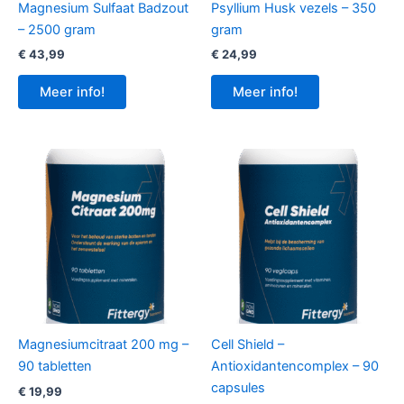
Magnesium Sulfaat Badzout
Psyllium Husk vezels – 350
– 2500 gram
gram
€
43,99
€
24,99
Meer info!
Meer info!
Magnesiumcitraat 200 mg –
Cell Shield –
90 tabletten
Antioxidantencomplex – 90
capsules
€
19,99