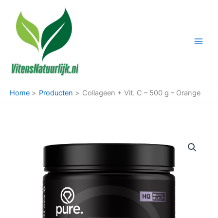
Ga
naar
de
inhoud
Home
Producten
Collageen + Vit. C – 500 g – Orange