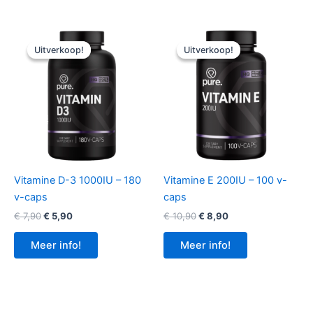
Uitverkoop!
Uitverkoop!
Uitverkoop!
Uitverkoop!
Vitamine D-3 1000IU – 180
Vitamine E 200IU – 100 v-
v-caps
caps
Oorspronkelijke
Huidige
Oorspronkelijke
Huidige
€
7,90
€
5,90
€
10,90
€
8,90
prijs
prijs
prijs
prijs
was:
is:
was:
is:
Meer info!
Meer info!
€ 7,90.
€ 5,90.
€ 10,90.
€ 8,90.