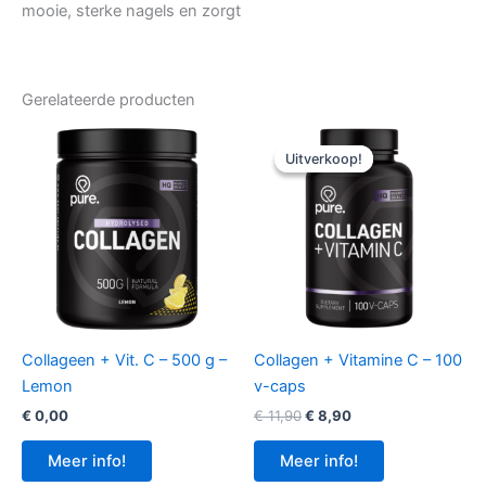
mooie, sterke nagels en zorgt
Gerelateerde producten
Uitverkoop!
Uitverkoop!
Collageen + Vit. C – 500 g –
Collagen + Vitamine C – 100
Lemon
v-caps
Oorspronkelijke
Huidige
€
0,00
€
11,90
€
8,90
prijs
prijs
was:
is:
Meer info!
Meer info!
€ 11,90.
€ 8,90.