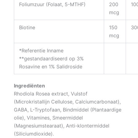
Foliumzuur (Folaat, 5-MTHF)
200
10
mcg
Biotine
150
30
mcg
*Referentie Inname
**gestandaardiseerd op 3%
Rosavine en 1% Salidroside
Ingrediënten
Rhodiola Rosea extract, Vulstof
(Microkristallijn Cellulose, Calciumcarbonaat),
GABA, L-Tryptofaan, Bindmiddel (Plantaardige
olie), Vitamines, Smeermiddel
(Magnesiumstearaat), Anti-klontermiddel
(Siliciumdioxide).