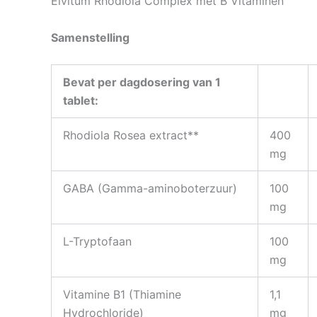
Elvitum Rhodiola Complex met B Vitaminen
Samenstelling
Bevat per dagdosering van 1
tablet:
Rhodiola Rosea extract**
400
mg
GABA (Gamma-aminoboterzuur)
100
mg
L-Tryptofaan
100
mg
Vitamine B1 (Thiamine
1,1
Hydrochloride)
mg