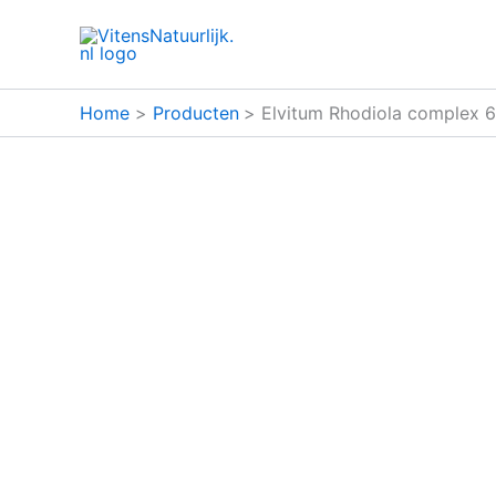
Ga
naar
de
inhoud
Home
Producten
Elvitum Rhodiola complex 6