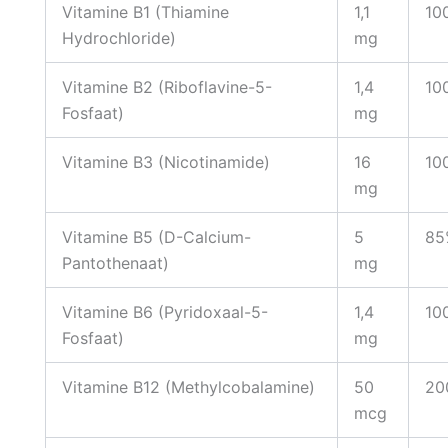
Vitamine B1 (Thiamine
1,1
10
Hydrochloride)
mg
Vitamine B2 (Riboflavine-5-
1,4
10
Fosfaat)
mg
Vitamine B3 (Nicotinamide)
16
10
mg
Vitamine B5 (D-Calcium-
5
85
Pantothenaat)
mg
Vitamine B6 (Pyridoxaal-5-
1,4
10
Fosfaat)
mg
Vitamine B12 (Methylcobalamine)
50
20
mcg