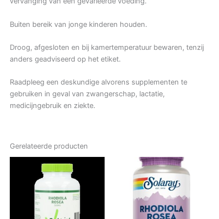
vervanging van een gevarieerde voeding.
Buiten bereik van jonge kinderen houden.
Droog, afgesloten en bij kamertemperatuur bewaren, tenzij
anders geadviseerd op het etiket.
Raadpleeg een deskundige alvorens supplementen te
gebruiken in geval van zwangerschap, lactatie,
medicijngebruik en ziekte.
Gerelateerde producten