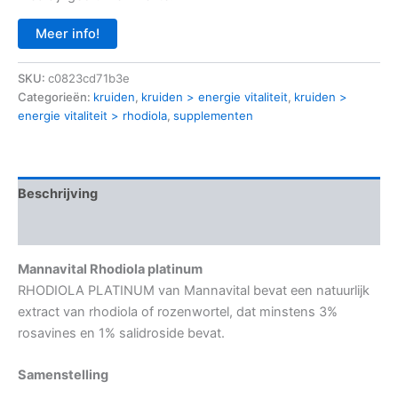
Meer info!
SKU:
c0823cd71b3e
Categorieën:
kruiden
,
kruiden > energie vitaliteit
,
kruiden >
energie vitaliteit > rhodiola
,
supplementen
Beschrijving
Aanvullende informatie
Mannavital Rhodiola platinum
RHODIOLA PLATINUM van Mannavital bevat een natuurlijk
extract van rhodiola of rozenwortel, dat minstens 3%
rosavines en 1% salidroside bevat.
Samenstelling