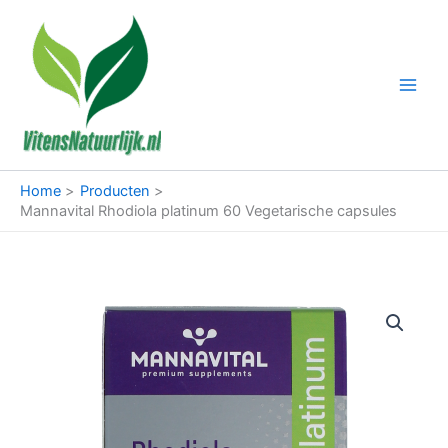
Ga
naar
de
inhoud
Home
Producten
Mannavital Rhodiola platinum 60 Vegetarische capsules