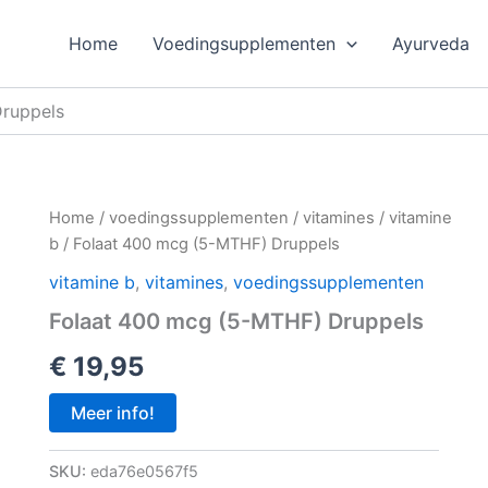
Home
Voedingsupplementen
Ayurveda
ruppels
Home
/
voedingssupplementen
/
vitamines
/
vitamine
b
/ Folaat 400 mcg (5-MTHF) Druppels
vitamine b
,
vitamines
,
voedingssupplementen
Folaat 400 mcg (5-MTHF) Druppels
€
19,95
Meer info!
SKU:
eda76e0567f5