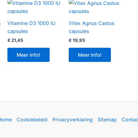
g
Vitamine D3 1000 IU
Vitex Agnus Castus
capsules
capsules
€
21,45
€
19,95
Meer info!
Meer info!
Home
Cookiebeleid
Privacyverklaring
Sitemap
Contac