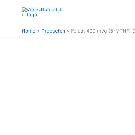
Ga
naar
de
inhoud
Home
Producten
Folaat 400 mcg (5-MTHF) D