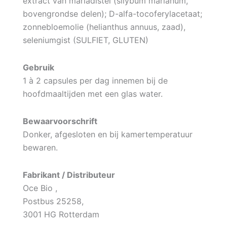
extract van mariadistel (silybum marianum,
bovengrondse delen); D-alfa-tocoferylacetaat;
zonnebloemolie (helianthus annuus, zaad),
seleniumgist (SULFIET, GLUTEN)
Gebruik
1 à 2 capsules per dag innemen bij de
hoofdmaaltijden met een glas water.
Bewaarvoorschrift
Donker, afgesloten en bij kamertemperatuur
bewaren.
Fabrikant / Distributeur
Oce Bio ,
Postbus 25258,
3001 HG Rotterdam