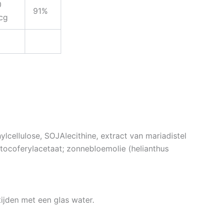
0
91%
cg
cellulose, SOJAlecithine, extract van mariadistel
tocoferylacetaat; zonnebloemolie (helianthus
ijden met een glas water.