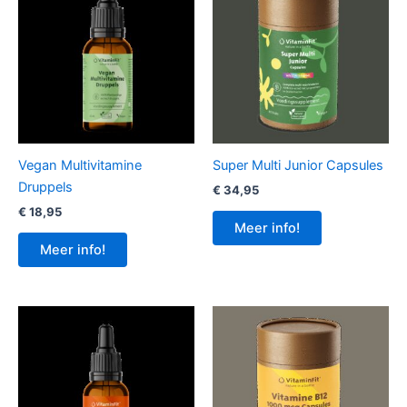
Vegan Multivitamine
Super Multi Junior Capsules
Druppels
€
34,95
€
18,95
Meer info!
Meer info!