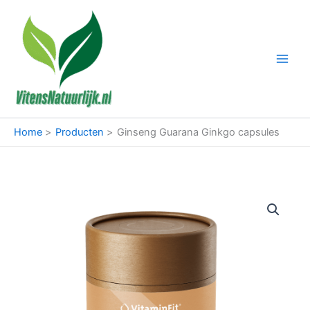
Ga
naar
de
inhoud
Home
Producten
Ginseng Guarana Ginkgo capsules